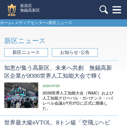
新吳区
無錫高新区
ホーム
>
メディアセンター
>
新区ニュース
新区ニュース
新区ニュース
お知らせ･公告
知恵が集う高新区、未来へ共創 無錫高新
区企業が2026世界人工知能大会で輝く
2026-07-29
2026世界人工知能大会（WAIC）および
人工知能グローバル・ガバナンス・ハイ
レベル会議が7月17日に正式に開幕し
た。
世界最大級eVTOL、8トン級「空飛ぶヘビ