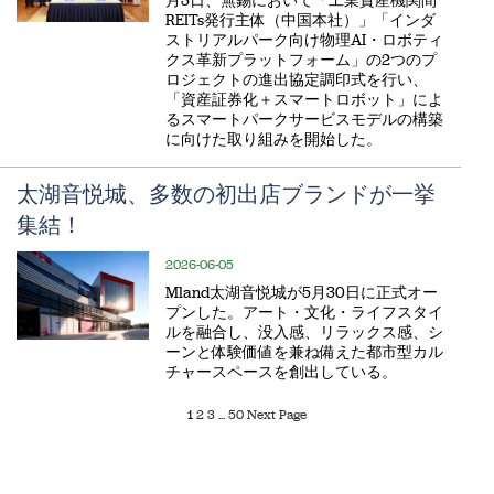
月3日、無錫において「工業資産機関間
REITs発行主体（中国本社）」「インダ
ストリアルパーク向け物理AI・ロボティ
クス革新プラットフォーム」の2つのプ
ロジェクトの進出協定調印式を行い、
「資産証券化＋スマートロボット」によ
るスマートパークサービスモデルの構築
に向けた取り組みを開始した。
太湖音悦城、多数の初出店ブランドが一挙
集結！
2026-06-05
Mland太湖音悦城が5月30日に正式オー
プンした。アート・文化・ライフスタイ
ルを融合し、没入感、リラックス感、シ
ーンと体験価値を兼ね備えた都市型カル
チャースペースを創出している。
1
2
3
...
50
Next Page