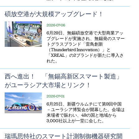
碩放空港が大規模アップグレード！
2026-07-06
6月29日、無錫碩放空港で大型商業アッ
プグレードが実施され、無錫発のスマー
トグラスブランド「雷鳥創新
（Thunderbird Innovation）」と
「XREAL」の2ブランドが新たに導入さ
れた。
西へ進出！ 「無錫高新区スマート製造」
がユーラシア大市場とリンク！
2026-07-01
6月25日、新疆ウルムチにて第9回中国
－ユーラシア博覧会が開幕した。会場は
来場者で賑わい、49の国と地域から
3,000社以上が一堂に会した。
瑞瑪思特社のスマート計測制御機器研究開