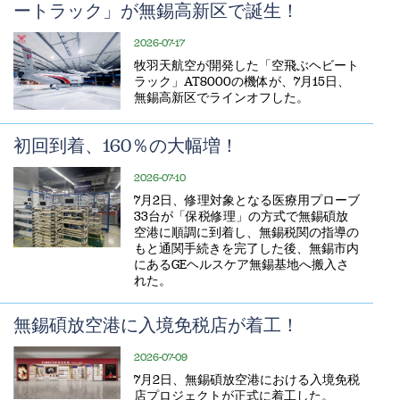
ートラック」が無錫高新区で誕生！
2026-07-17
牧羽天航空が開発した「空飛ぶヘビート
ラック」AT8000の機体が、7月15日、
無錫高新区でラインオフした。
初回到着、160％の大幅増！
2026-07-10
7月2日、修理対象となる医療用プローブ
33台が「保税修理」の方式で無錫碩放
空港に順調に到着し、無錫税関の指導の
もと通関手続きを完了した後、無錫市内
にあるGEヘルスケア無錫基地へ搬入さ
れた。
無錫碩放空港に入境免税店が着工！
2026-07-09
7月2日、無錫碩放空港における入境免税
店プロジェクトが正式に着工した。