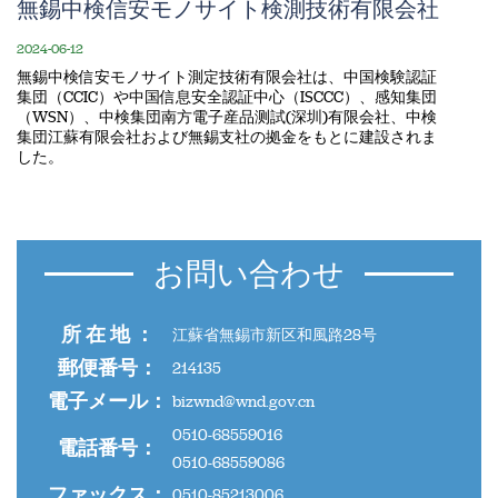
無錫中検信安モノサイト検測技術有限会社
2024-06-12
無錫中検信安モノサイト測定技術有限会社は、中国検験認証
集団（CCIC）や中国信息安全認証中心（ISCCC）、感知集団
（WSN）、中検集団南方電子産品测試(深圳)有限会社、中検
集団江蘇有限会社および無錫支社の拠金をもとに建設されま
した。
お問い合わせ
所 在 地 ：
江蘇省無錫市新区和風路28号
郵便番号：
214135
電子メール：
bizwnd@wnd.gov.cn
0510-68559016
電話番号：
0510-68559086
ファックス：
0510-85213006