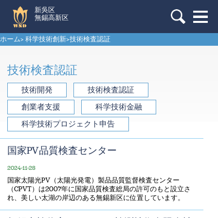
新吳区
無錫高新区
ホーム
>
科学技術創新
>
技術検査認証
技術検査認証
技術開発
技術検査認証
創業者支援
科学技術金融
科学技術プロジェクト申告
国家PV品質検査センター
2024-11-28
国家太陽光PV（太陽光発電）製品品質監督検査センター
（CPVT）は2007年に国家品質検査総局の許可のもと設立さ
れ、美しい太湖の岸辺のある無錫新区に位置しています。