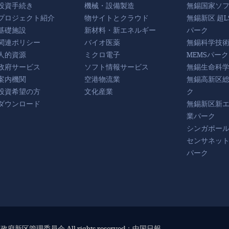
投資手続き
機械・設備製造
無錫国家ソ
プロジェクト紹介
物サイトとクラウド
無錫新区 超L
基礎施設
新材料・新エネルギー
パーク
関連ポリシー
バイオ医薬
無錫科学技
人的資源
ミクロ電子
MEMSパーク
政府サービス
ソフト情報サービス
無錫生命科
案内機関
空港物流業
無錫高新区
投資希望の方
文化産業
ク
ダウンロード
無錫新区新
業パーク
シンガポー
センサネッ
パーク
府新区管理委員会 All rights reserved：中国日報