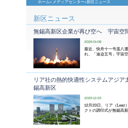
ホーム
>
メディアセンター
>
新区ニュース
新区ニュース
無錫高新区企業が再び空へ 宇宙空
2026-01-08
最近、快舟十一号遥八
れ、「迪迩五号」宇宙
リア社の熱的快適性システムアジア
錫高新区
2025-12-25
12月23日、リア（Le
クトの調印式が無錫高