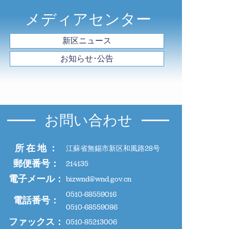
メディアセンター
新区ニュース
お知らせ･公告
お問い合わせ
所 在 地 ：
江蘇省無錫市新区和風路28号
郵便番号：
214135
電子メール：
bizwnd@wnd.gov.cn
0510-68559016
電話番号：
0510-68559086
ファックス：
0510-85213006