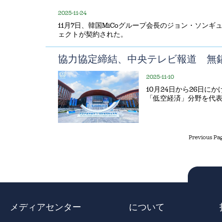
2025-11-24
11月7日、韓国MiCoグループ会長のジョン・ソンギ
ェクトが契約された。
協力協定締結、中央テレビ報道 無
2025-11-10
10月24日から26日に
「低空経済」分野を代表
Previous Pa
メディアセンター
について