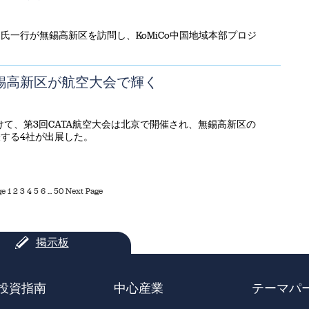
ュ氏一行が無錫高新区を訪問し、KoMiCo中国地域本部プロジ
錫高新区が航空大会で輝く
かけて、第3回CATA航空大会は北京で開催され、無錫高新区の
する4社が出展した。
ge
1
2
3
4
5
6
...
50
Next Page
掲示板
投資指南
中心産業
テーマパ