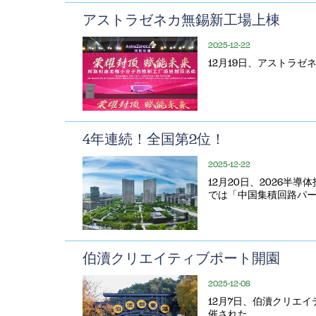
アストラゼネカ無錫新工場上棟
2025-12-22
12月19日、アストラ
4年連続！全国第2位！
2025-12-22
12月20日、2026半
では「中国集積回路パー
伯瀆クリエイティブポート開園
2025-12-08
12月7日、伯瀆クリエ
催された。