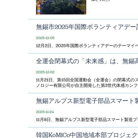
無錫市2025年国際ボランティアデ
2025-12-05
12月2日、2025年国際ボランティアデーのテーマ
全運会閉幕式の「未来感」は、無錫
2025-12-02
11月21日、第15回全国運動会（全運会）の閉幕式
ノロジー有限公司が自主開発した第3世代体感カン
無錫アルプス新型電子部品スマート
2025-11-24
11月8日、無錫アルプス新型電子部品スマート製造
韓国KoMiCo中国地域本部プロジェ