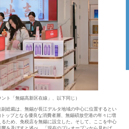
カウント「無錫高新区在線」、以下同じ）
佳副総裁は、無錫が長江デルタ地域の中心に位置するとい
内トップとなる優良な消費者層、無錫碩放空港の年々に増
えるため、免税店を無錫に設立した。そして、ここを中心
影響を及ぼすと述べ、「現在のプレオープンから見れば、