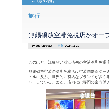
生活案内
>
旅行
旅行
無錫碩放空港免税店がオー
(wndonline.cn)
更新:
2024-12-24
このほど、江蘇省と浙江省初の空港深圳免税
無錫碩放空港の深圳免税店は空港国際線ターミ
トルに及ぶ。世界的に有名なブランドが多く
バーしている。また、店内には専門の案内係