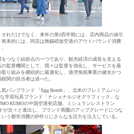
。それだけでなく、来年の第1四半期には、店内商品の値引
。将来的には、同店は無錫碩放空港のアウトバウンド消費
く。
環をつなぐ結節点の一つであり、観光経済の成長を支える
店の監督機関として、我々は監督を強化し、サービスを最
の取り組みを継続的に最適化し、港湾免税事業の健全かつ
錫税関の担当者は述べた。
パンブランド 「Egg Bomb」、北米のプレミアムハン
に有名な学習玩具ブランド「ナショナルジオグラフィック」な
MO KUMOの中国空港初店舗、ミシュランレストラン
ンドが次々と進出し、ブランド商圏のアップグレードにつな
いう都市消費のIP作りにさらなる活力を注入している。