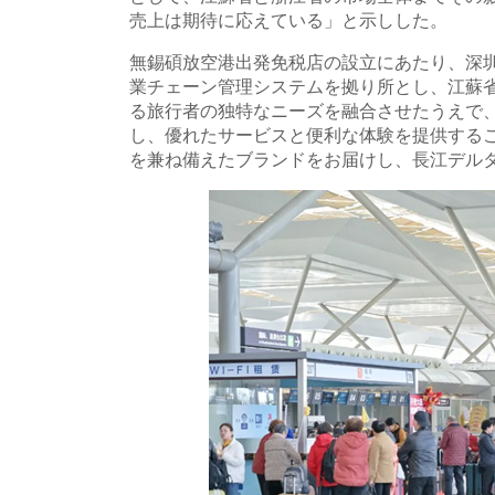
売上は期待に応えている」と示しした。
無錫碩放空港出発免税店の設立にあたり、深
業チェーン管理システムを拠り所とし、江蘇
る旅行者の独特なニーズを融合させたうえで
し、優れたサービスと便利な体験を提供する
を兼ね備えたブランドをお届けし、長江デル