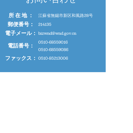
所 在 地 ：
江蘇省無錫市新区和風路28号
郵便番号：
214135
電子メール：
bizwnd@wnd.gov.cn
0510-68559016
電話番号：
0510-68559086
ファックス：
0510-85213006