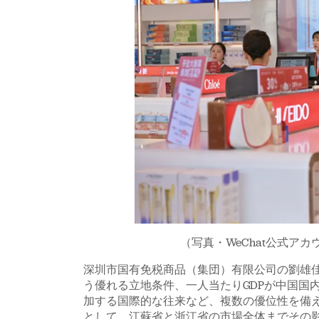
（写真・WeChat公式ア
深圳市国有免税商品（集団）有限公司の劉雄
う優れる立地条件、一人当たりGDPが中国国
加する国際的な往来など、複数の優位性を備
として、江蘇省と浙江省の市場全体までその