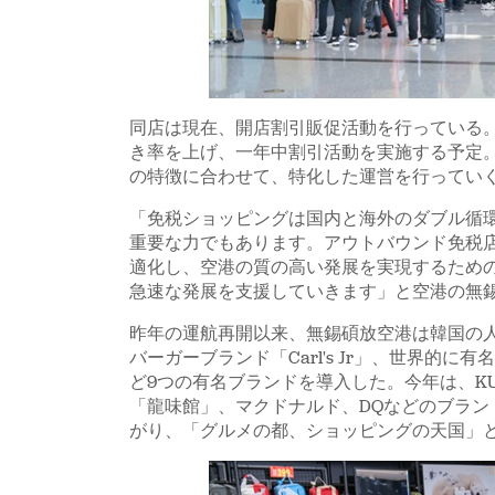
同店は現在、開店割引販促活動を行っている
き率を上げ、一年中割引活動を実施する予定
の特徴に合わせて、特化した運営を行ってい
「免税ショッピングは国内と海外のダブル循
重要な力でもあります。アウトバウンド免税
適化し、空港の質の高い発展を実現するため
急速な発展を支援していきます」と空港の無
昨年の運航再開以来、無錫碩放空港は韓国の人気
バーガーブランド「Carl's Jr」、世界的
ど9つの有名ブランドを導入した。今年は、KU
「龍味館」、マクドナルド、DQなどのブラ
がり、「グルメの都、ショッピングの天国」と