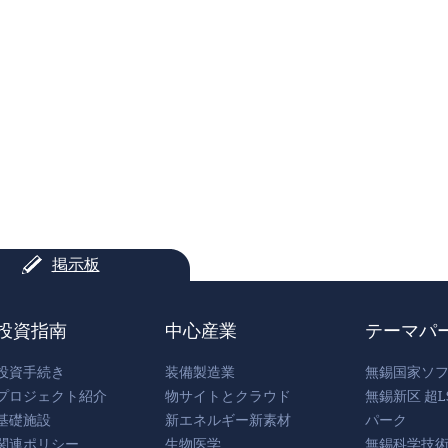
掲示板
投資指南
中心産業
テーマパ
投資手続き
装備製造業
無錫国家ソ
プロジェクト紹介
物サイトとクラウド
無錫新区 超L
基礎施設
新エネルギー新素材
パーク
関連ポリシー
生物医学
無錫科学技