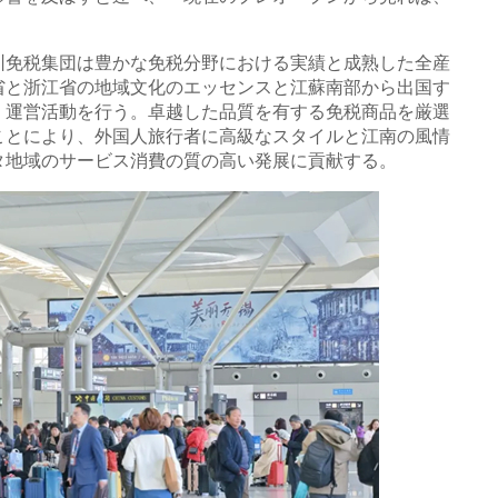
圳免税集団は豊かな免税分野における実績と成熟した全産
省と浙江省の地域文化のエッセンスと江蘇南部から出国す
、運営活動を行う。卓越した品質を有する免税商品を厳選
ことにより、外国人旅行者に高級なスタイルと江南の風情
タ地域のサービス消費の質の高い発展に貢献する。